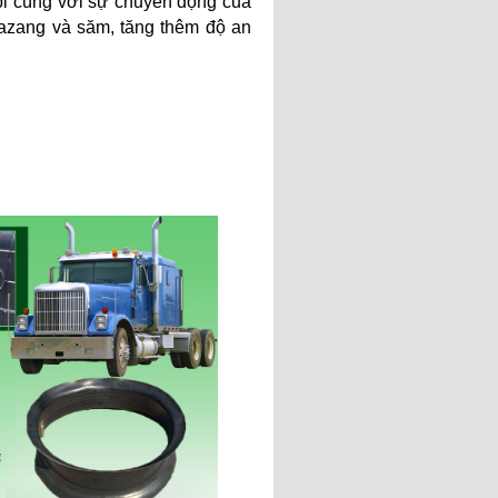
bỉ cùng với sự chuyển động của
 lazang và săm, tăng thêm độ an