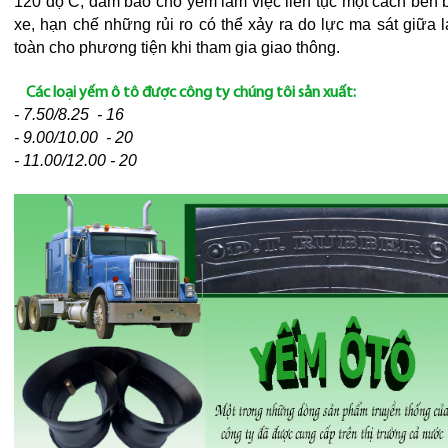
120 độ C, đảm bảo cho yếm làm việc liên tục một cách bền 
xe, hạn chế những rủi ro có thể xảy ra do lực ma sát giữa
toàn cho phương tiện khi tham gia giao thông.
Các loại yếm ô tô được công ty chúng tôi sản xuất:
- 7.50/8.25 - 16
- 9.00/10.00 - 20
- 11.00/12.00 - 20