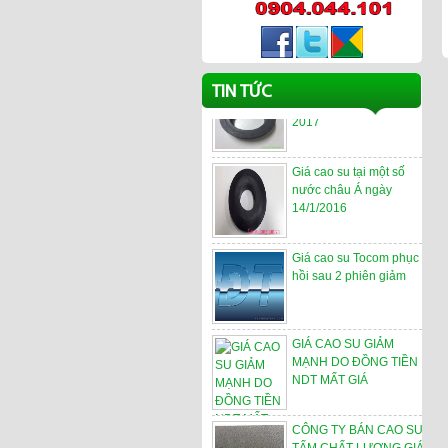
Giá Cao su
Những yếu tố ảnh hưởng
TIN TỨC
xấu đến giá cao su năm
2017
Giá cao su tại một số
nước châu Á ngày
14/1/2016
Giá cao su Tocom phục
hồi sau 2 phiên giảm
GIÁ CAO SU GIẢM
MẠNH DO ĐỒNG TIỀN
NDT MẤT GIÁ
CÔNG TY BÁN CAO SU