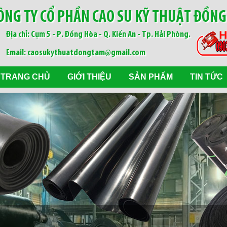
ÔNG TY CỔ PHẦN CAO SU KỸ THUẬT ĐỒN
Địa chỉ: Cụm 5 - P. Đồng Hòa - Q. Kiến An - Tp. Hải Phòng.
Email: caosukythuatdongtam@gmail.com
TRANG CHỦ
GIỚI THIỆU
SẢN PHẨM
TIN TỨC