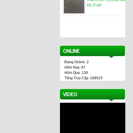
TẤM CHẤT LƯỢNG GIÁ
RẺ Ở HP
ONLINE
Đang Online :2
Hôm Nay :97
Hôm Qua :139
Tổng Truy Cập :299523
VIDEO