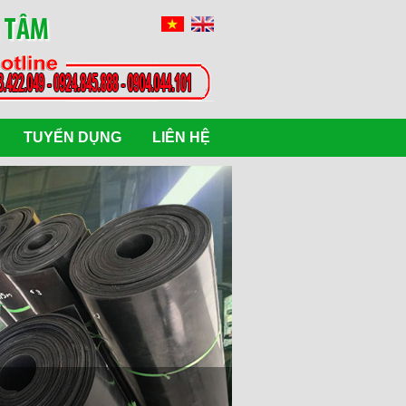
G TÂM
TUYỂN DỤNG
LIÊN HỆ