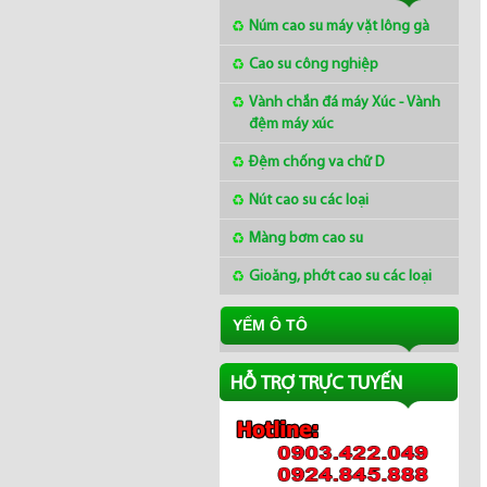
Núm cao su máy vặt lông gà
Cao su công nghiệp
Vành chắn đá máy Xúc - Vành
Mua tấm cao su 2mm ở
đệm máy xúc
đâu
Đệm chống va chữ D
Nút cao su các loại
Thị trường cao su châu Á
ngày 8/3/2018
Màng bơm cao su
Gioăng, phớt cao su các loại
Giá cao su tại Châu á
ngày 12/01/2018
YẾM Ô TÔ
HỖ TRỢ TRỰC TUYẾN
Làng nghề Lụa Nha Xá
Hà Nam - Khaisilk