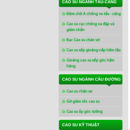
CAO SU NGÀNH TÀU-CẢNG
Đệm chữ A chống va tầu - cảng
Cao su cục chống va đập và
giảm chấn
Bạc Cao su chân vịt
Cao su xốp gioăng nắp hầm tầu
Gioăng cao su xốp góc hầm
hàng
CAO SU NGÀNH CẦU ĐƯỜNG
Cao su chặn xe
Gờ giảm tốc cao su
Cao su ốp góc tường
CAO SU KỸ THUẬT