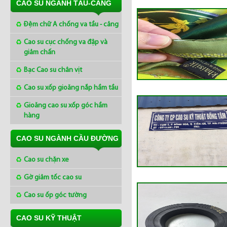
CAO SU NGÀNH TÀU-CẢNG
Đệm chữ A chống va tầu - cảng
Cao su cục chống va đập và
giảm chấn
Bạc Cao su chân vịt
Cao su xốp gioăng nắp hầm tầu
Gioăng cao su xốp góc hầm
hàng
CAO SU NGÀNH CẦU ĐƯỜNG
Cao su chặn xe
Gờ giảm tốc cao su
Cao su ốp góc tường
CAO SU KỸ THUẬT