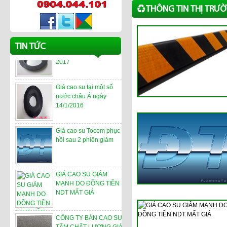
Giá Cao su
THÔNG TIN THỊ TRƯ
Những yếu tố ảnh hưởng
TIN TỨC
xấu đến giá cao su năm
2017
Giá cao su tại một số
nước châu Á ngày
14/1/2016
Giá cao su Tocom phục
hồi sau 2 phiên giảm
GIÁ CAO SU GIẢM
MẠNH DO ĐỒNG TIỀN
NDT MẤT GIÁ
CÔNG TY BÁN CAO SU