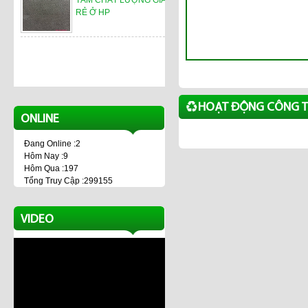
TẤM CHẤT LƯỢNG GIÁ
RẺ Ở HP
HOẠT ĐỘNG CÔNG T
ONLINE
Đang Online :2
Hôm Nay :9
Hôm Qua :197
Tổng Truy Cập :299155
VIDEO