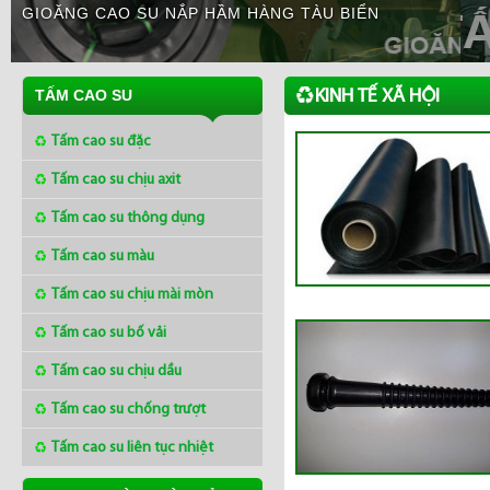
GIOĂNG CAO SU NẮP HẦM HÀNG TÀU BIỂN
KINH TẾ XÃ HỘI
TẤM CAO SU
Tấm cao su đặc
Tấm cao su chịu axit
Tấm cao su thông dụng
Tấm cao su màu
Tấm cao su chịu mài mòn
Tấm cao su bố vải
Tấm cao su chịu dầu
Tấm cao su chống trượt
Tấm cao su liên tục nhiệt