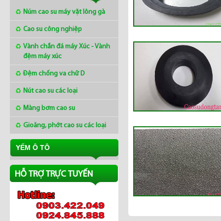
Núm cao su máy vặt lông gà
Cao su công nghiệp
Vành chắn đá máy Xúc - Vành
Mua tấm cao su 2mm ở
đệm máy xúc
đâu
Đệm chống va chữ D
Nút cao su các loại
Thị trường cao su châu Á
ngày 8/3/2018
Màng bơm cao su
Gioăng, phớt cao su các loại
Giá cao su tại Châu á
ngày 12/01/2018
YẾM Ô TÔ
HỖ TRỢ TRỰC TUYẾN
Làng nghề Lụa Nha Xá
Hà Nam - Khaisilk