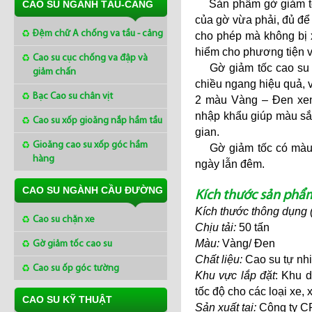
Sản phẩm gờ giảm tốc 
CAO SU NGÀNH TÀU-CẢNG
của gờ vừa phải, đủ để 
Đệm chữ A chống va tầu - cảng
cho phép mà không bị xó
hiểm cho phương tiện v
Cao su cục chống va đập và
Gờ giảm tốc cao su tr
giảm chấn
chiều ngang hiệu quả, 
Bạc Cao su chân vịt
2 màu Vàng – Đen xen
nhập khẩu giúp màu sắc
Cao su xốp gioăng nắp hầm tầu
gian.
Gioăng cao su xốp góc hầm
Gờ giảm tốc có màu và
hàng
ngày lẫn đêm.
CAO SU NGÀNH CẦU ĐƯỜNG
Kích thước sản phẩ
Kích thước thông dụng ( 
Cao su chặn xe
Chịu tải:
50 tấn
Gờ giảm tốc cao su
Màu:
Vàng/ Đen
Chất liệu:
Cao su tự nh
Cao su ốp góc tường
Khu vực lắp đặt
: Khu 
tốc độ cho các loại xe, 
CAO SU KỸ THUẬT
Sản xuất tại:
Công ty CP