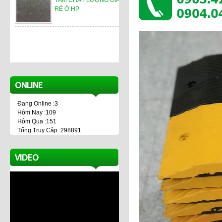
TẤM CHẤT LƯỢNG GIÁ
RẺ Ở HP
ONLINE
Đang Online :3
Hôm Nay :109
Hôm Qua :151
Tổng Truy Cập :298891
VIDEO