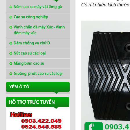
Có rất nhiều kích thướ
Núm cao su máy vặt lông gà
Cao su công nghiệp
Vành chắn đá máy Xúc - Vành
Mua tấm cao su 2mm ở
đệm máy xúc
đâu
Đệm chống va chữ D
Nút cao su các loại
Thị trường cao su châu Á
ngày 8/3/2018
Màng bơm cao su
Gioăng, phớt cao su các loại
Giá cao su tại Châu á
ngày 12/01/2018
YẾM Ô TÔ
HỖ TRỢ TRỰC TUYẾN
Làng nghề Lụa Nha Xá
Hà Nam - Khaisilk