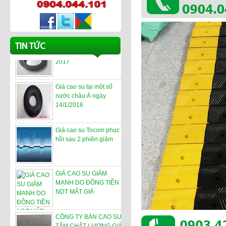
Giá Cao su
Những yếu tố ảnh hưởng
TIN TỨC
xấu đến giá cao su năm
2017
Giá cao su tại một số
nước châu Á ngày
14/1/2016
Giá cao su Tocom phục
hồi sau 2 phiên giảm
GIÁ CAO SU GIẢM
MẠNH DO ĐỒNG TIỀN
NDT MẤT GIÁ
CÔNG TY BÁN CAO SU