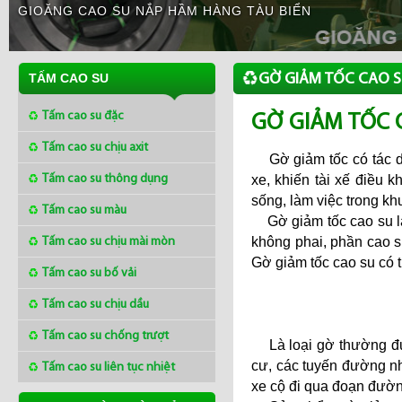
GIOĂNG CAO SU NẮP HẦM HÀNG TÀU BIỂN
GỜ GIẢM TỐC CAO 
TẤM CAO SU
GỜ GIẢM TỐC 
Tấm cao su đặc
Tấm cao su chịu axit
Gờ giảm tốc có tác d
Tấm cao su thông dụng
xe, khiến tài xế điều 
sống, làm việc trong kh
Tấm cao su màu
Gờ giảm tốc cao su là
Tấm cao su chịu mài mòn
không phai, phần cao su
Gờ giảm tốc cao su có t
Tấm cao su bố vải
Tấm cao su chịu dầu
Tấm cao su chống trượt
Là loại gờ thường được
cư, các tuyến đường nh
Tấm cao su liên tục nhiệt
xe cộ đi qua đoạn đườ