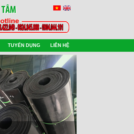
G TÂM
TUYỂN DỤNG
LIÊN HỆ