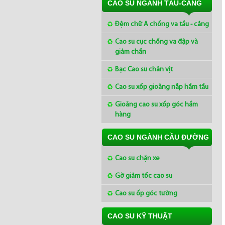
CAO SU NGÀNH TÀU-CẢNG
Đệm chữ A chống va tầu - cảng
Cao su cục chống va đập và
giảm chấn
Bạc Cao su chân vịt
Cao su xốp gioăng nắp hầm tầu
Gioăng cao su xốp góc hầm
hàng
CAO SU NGÀNH CẦU ĐƯỜNG
Cao su chặn xe
Gờ giảm tốc cao su
Cao su ốp góc tường
CAO SU KỸ THUẬT