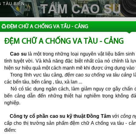
 TÀU BIỂN
ĐỆM CHỮ A CHỐNG VA TẦU - CẢNG
ĐỆM CHỮ A CHỐNG VA TÀU - CẢNG
Cao su
là một trong những loại nguyên vật liệu bẩm sin
tính tuyệt vời. Và khả năng đặc biệt nhất của nó chính là l
hiện sự hiệu quả một cách mạnh mẽ khi được ứng dụng vào v
Trong lĩnh vực tàu cảng,
đệm cao su chống va tàu cảng
l
các bến tàu, bến cảng , tàu, xà lan ...
Nó có tác dụng ngăn cách, làm giảm nguy cơ gây chấn độ
bến cảng dẫn đến những thiệt hại nghiêm trọng không đá
nghiệp.
Công ty cổ phần cao su kỹ thuật Đồng Tâm
với
công n
cấp cho thị trường sản phẩm đệm chữ A chống va tàu - cả
điểm: