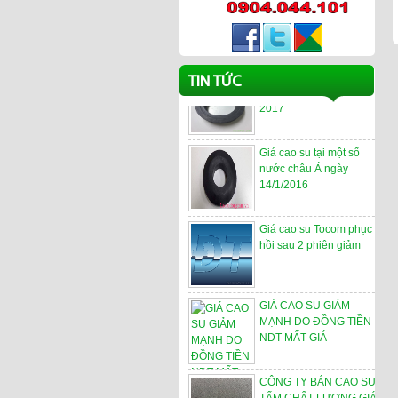
Giá Cao su
Những yếu tố ảnh hưởng
TIN TỨC
xấu đến giá cao su năm
2017
Giá cao su tại một số
nước châu Á ngày
14/1/2016
Giá cao su Tocom phục
hồi sau 2 phiên giảm
GIÁ CAO SU GIẢM
MẠNH DO ĐỒNG TIỀN
NDT MẤT GIÁ
CÔNG TY BÁN CAO SU