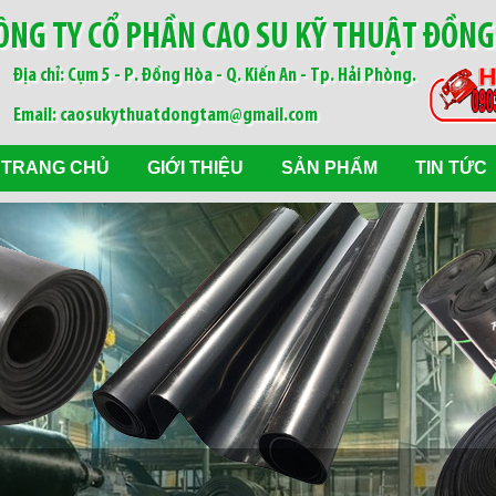
ÔNG TY CỔ PHẦN CAO SU KỸ THUẬT ĐỒN
Địa chỉ: Cụm 5 - P. Đồng Hòa - Q. Kiến An - Tp. Hải Phòng.
Email: caosukythuatdongtam@gmail.com
TRANG CHỦ
GIỚI THIỆU
SẢN PHẨM
TIN TỨC