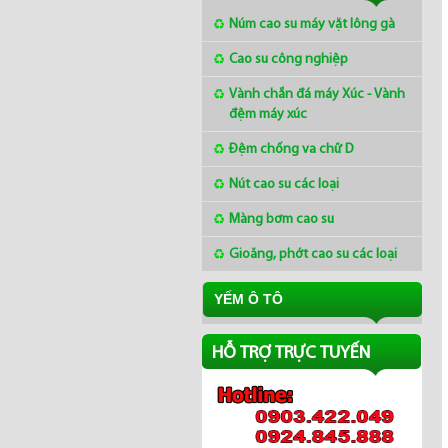
Núm cao su máy vặt lông gà
Cao su công nghiệp
Vành chắn đá máy Xúc - Vành
Mua tấm cao su 2mm ở
đệm máy xúc
đâu
Đệm chống va chữ D
Nút cao su các loại
Thị trường cao su châu Á
ngày 8/3/2018
Màng bơm cao su
Gioăng, phớt cao su các loại
Giá cao su tại Châu á
ngày 12/01/2018
YẾM Ô TÔ
HỖ TRỢ TRỰC TUYẾN
Làng nghề Lụa Nha Xá
Hà Nam - Khaisilk