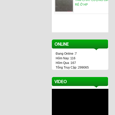
TẤM CHẤT LƯỢNG GIÁ
RẺ Ở HP
ONLINE
Đang Online :7
Hôm Nay :116
Hôm Qua :167
Tổng Truy Cập :299065
VIDEO