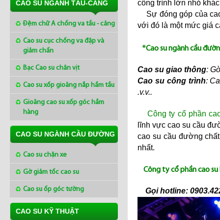
công trình lớn nhỏ khác
CAO SU NGÀNH TÀU-CẢNG
Sự đóng góp của cao s
Đệm chữ A chống va tầu - cảng
với đó là một mức giá c
Cao su cục chống va đập và
*Cao su ngành cầu đường
giảm chấn
Bạc Cao su chân vịt
Cao su giao thông
: G
Cao su công trình
: C
Cao su xốp gioăng nắp hầm tầu
.v.v..
Gioăng cao su xốp góc hầm
hàng
Công ty cổ phần ca
lĩnh vực cao su cầu đư
CAO SU NGÀNH CẦU ĐƯỜNG
cao su cầu đường chất 
nhất.
Cao su chặn xe
Công ty cổ phần cao su 
Gờ giảm tốc cao su
Cao su ốp góc tường
Gọi hotline: 0903.422
CAO SU KỸ THUẬT