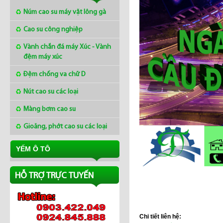
Núm cao su máy vặt lông gà
Cao su công nghiệp
Vành chắn đá máy Xúc - Vành
Mua tấm cao su 2mm ở
đệm máy xúc
đâu
Đệm chống va chữ D
Nút cao su các loại
Thị trường cao su châu Á
ngày 8/3/2018
Màng bơm cao su
Gioăng, phớt cao su các loại
Giá cao su tại Châu á
ngày 12/01/2018
YẾM Ô TÔ
HỖ TRỢ TRỰC TUYẾN
Làng nghề Lụa Nha Xá
Hà Nam - Khaisilk
Chi tiết liên hệ: