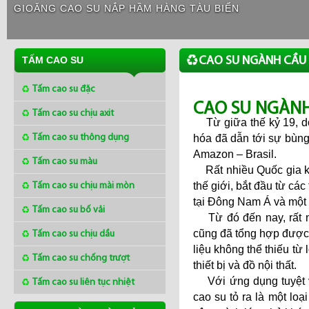
GIOĂNG CAO SU NẮP HẦM HÀNG TÀU BIỂN
CAO SU NGÀNH CẦU
TẤM CAO SU
Tấm cao su đặc
CAO SU NGÀN
Tấm cao su chịu axit
Từ giữa thế kỷ 19, do
Tấm cao su thông dụng
hóa đã dẫn tới sự bùn
Amazon – Brasil.
Tấm cao su màu
Rất nhiều Quốc gia khá
Tấm cao su chịu mài mòn
thế giới, bắt đầu từ cá
tại Đông Nam Á và một 
Tấm cao su bố vải
Từ đó đến nay, rất nh
Tấm cao su chịu dầu
cũng đã tổng hợp được 
liệu không thể thiếu từ
Tấm cao su chống trượt
thiết bị và đồ nội thất.
Với ứng dụng tuyệt vờ
Tấm cao su liên tục nhiệt
cao su tỏ ra là một loại