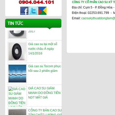
Giá Cao su
CÔNG TY CỔ PHẦN CAO SU KỸ 
Địa chỉ: Cụm 5 - P. Đồng Hòa -
Điện thoại: 02253.691.799 - 
Email:
caosukythuatdongtam@
Những yếu tố ảnh hưởng
TIN TỨC
xấu đến giá cao su năm
2017
Giá cao su tại một số
nước châu Á ngày
14/1/2016
Giá cao su Tocom phục
hồi sau 2 phiên giảm
GIÁ CAO SU GIẢM
MẠNH DO ĐỒNG TIỀN
NDT MẤT GIÁ
CÔNG TY BÁN CAO SU