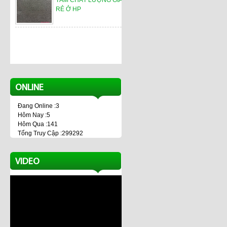
TẤM CHẤT LƯỢNG GIÁ
RẺ Ở HP
ONLINE
Đang Online :3
Hôm Nay :5
Hôm Qua :141
Tổng Truy Cập :299292
VIDEO