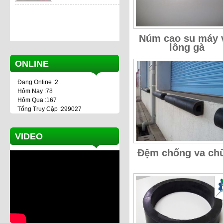
Núm cao su máy 
lông gà
ONLINE
Đang Online :2
Hôm Nay :78
Hôm Qua :167
Tổng Truy Cập :299027
VIDEO
Đệm chống va ch