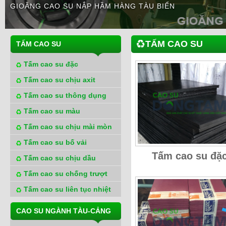
GIOĂNG CAO SU NẮP HẦM HÀNG TÀU BIỂN
TẤM CAO SU
TẤM CAO SU
Tấm cao su đặc
Tấm cao su chịu axit
Tấm cao su thông dụng
Tấm cao su màu
Tấm cao su chịu mài mòn
Tấm cao su bố vải
Tấm cao su đặ
Tấm cao su chịu dầu
Tấm cao su chống trượt
Tấm cao su liên tục nhiệt
CAO SU NGÀNH TÀU-CẢNG