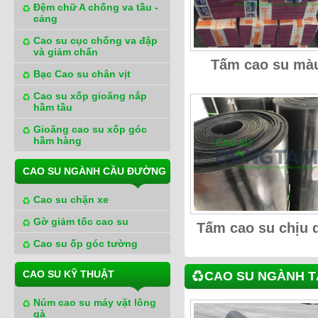
Đệm chữ A chống va tầu -
cảng
Cao su cục chống va đập
và giảm chấn
Tấm cao su mà
Bạc Cao su chân vịt
Cao su xốp gioăng nắp
hầm tầu
Gioăng cao su xốp góc
hầm hàng
CAO SU NGÀNH CẦU ĐƯỜNG
Cao su chặn xe
Gờ giảm tốc cao su
Tấm cao su chịu 
Cao su ốp góc tường
CAO SU KỸ THUẬT
CAO SU NGÀNH 
Núm cao su máy vặt lông
gà