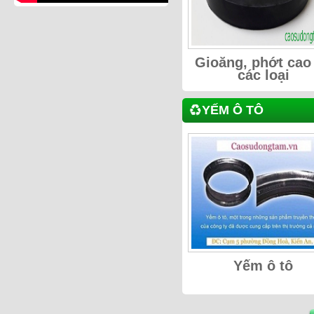
Gioăng, phớt cao
các loại
YẾM Ô TÔ
Yếm ô tô