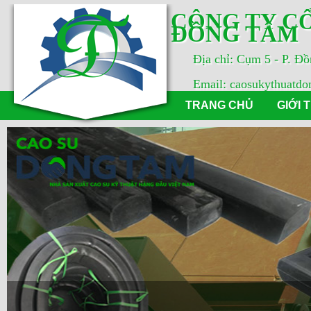
CÔNG TY CỔ
ĐỒNG TÂM
Địa chỉ: Cụm 5 - P. Đ
Email: caosukythuatd
TRANG CHỦ
GIỚI 