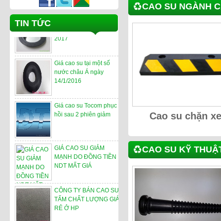
CAO SU NGÀNH 
Những yếu tố ảnh hưởng
TIN TỨC
xấu đến giá cao su năm
2017
Giá cao su tại một số
nước châu Á ngày
14/1/2016
Giá cao su Tocom phục
Cao su chặn x
hồi sau 2 phiên giảm
CAO SU KỸ THUẬ
GIÁ CAO SU GIẢM
MẠNH DO ĐỒNG TIỀN
NDT MẤT GIÁ
CÔNG TY BÁN CAO SU
TẤM CHẤT LƯỢNG GIÁ
RẺ Ở HP